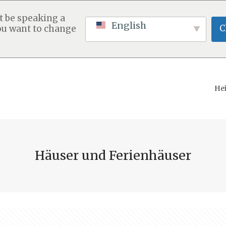
t be speaking a
English
C
ou want to change
He
Häuser und Ferienhäuser